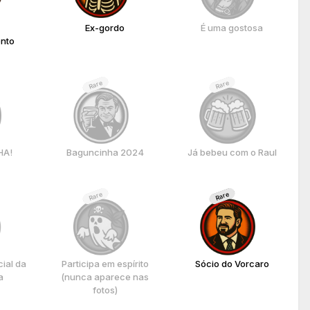
Ex-gordo
É uma gostosa
nto
Rare
Rare
HA!
Baguncinha 2024
Já bebeu com o Raul
Rare
Rare
cial da
Participa em espírito
Sócio do Vorcaro
a
(nunca aparece nas
fotos)