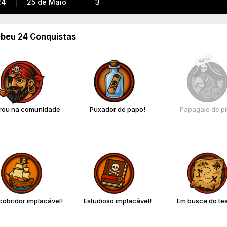
24
25 de Maio
3
beu 24 Conquistas
Rare
rou na comunidade
Puxador de papo!
Papagaio de pi
obridor implacável!
Estudioso implacável!
Em busca do te