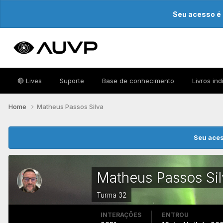
Seu acesso é 
🔴 Lives
Suporte
Base de conhecimento
Livros in
Home
Matheus Passos Silva
Seu aces
Matheus Passos Sil
Turma 32
INTERAÇÕES
ENTROU