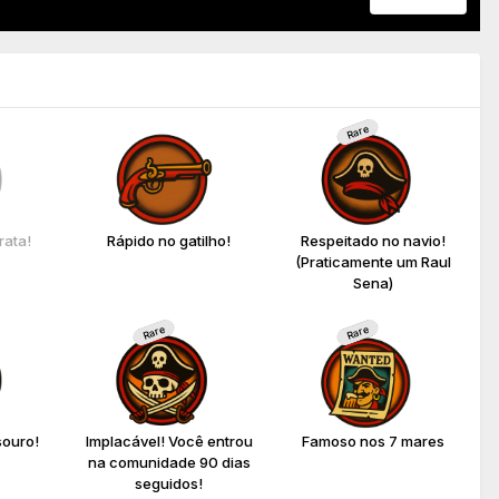
Rare
rata!
Rápido no gatilho!
Respeitado no navio!
(Praticamente um Raul
Sena)
Rare
Rare
souro!
Implacável! Você entrou
Famoso nos 7 mares
na comunidade 90 dias
seguidos!