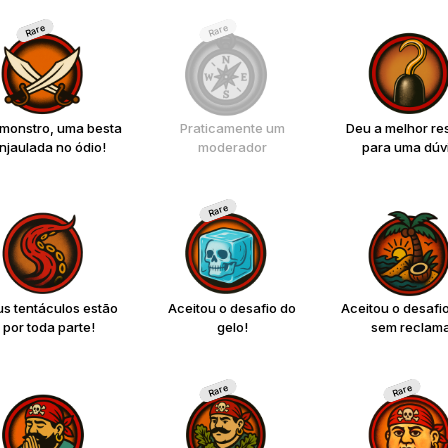
Rare
Rare
monstro, uma besta
Praticamente um
Deu a melhor re
njaulada no ódio!
moderador
para uma dúv
Rare
s tentáculos estão
Aceitou o desafio do
Aceitou o desafio
por toda parte!
gelo!
sem reclama
Rare
Rare