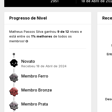
2951
18 de Abril de 20
Progresso de Nível
Rece
Matheus Passos Silva ganhou
9 de 12
níveis e
está entre os
1% melhores
de todos os
membros!
Ent
Novato
Recebeu
18 de Abril de 2024
Membro Ferro
Membro Bronze
Desc
Membro Prata