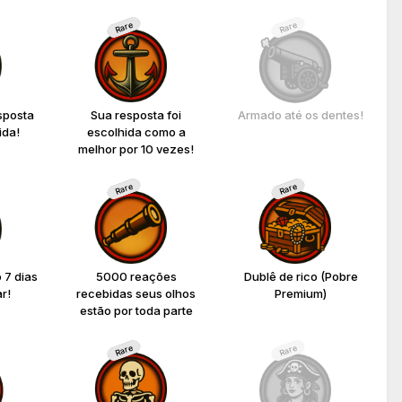
Rare
Rare
sposta
Sua resposta foi
Armado até os dentes!
ida!
escolhida como a
melhor por 10 vezes!
Rare
Rare
 7 dias
5000 reações
Dublê de rico (Pobre
r!
recebidas seus olhos
Premium)
estão por toda parte
Rare
Rare