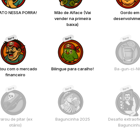
ATO NESSA PORRA!
Mão de Alface (Vai
Gordo em
vender na primeira
desenvolvime
baixa)
Rare
Rare
Rare
tou com o mercado
Bilingue para caralho!
Ba-gun-ci-N
financeiro
Rare
Rare
Rare
arou de pitar (ex
Baguncinha 2025
Desafio extraofi
otário)
Baguncinh