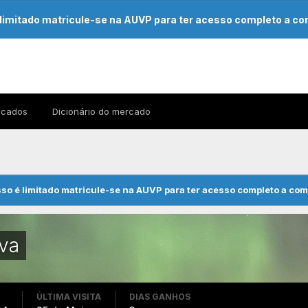
limitado matricule-se na AUVP para ter acesso completo a c
dicados
Dicionário do mercado
so é limitado matricule-se na AUVP para ter acesso completo a co
va
ÚLTIMA VISITA
DIAS GANHOS