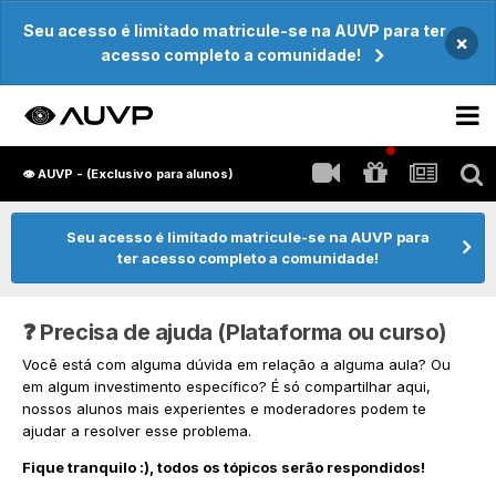
Seu acesso é limitado matricule-se na AUVP para ter
×
acesso completo a comunidade!
👁️ AUVP - (Exclusivo para alunos)
Seu acesso é limitado matricule-se na AUVP para
ter acesso completo a comunidade!
❓ Precisa de ajuda (Plataforma ou curso)
Você está com alguma dúvida em relação a alguma aula? Ou
em algum investimento específico? É só compartilhar aqui,
nossos alunos mais experientes e moderadores podem te
ajudar a resolver esse problema.
Fique tranquilo :), todos os tópicos serão respondidos!