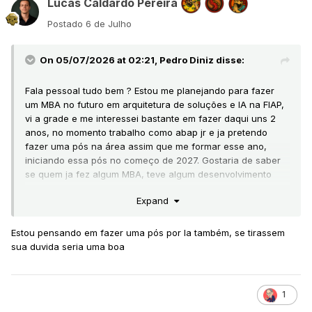
Lucas Caldardo Pereira
Postado
6 de Julho
On 05/07/2026 at 02:21,
Pedro Diniz
disse:
Fala pessoal tudo bem ? Estou me planejando para fazer
um MBA no futuro em arquitetura de soluções e IA na FIAP,
vi a grade e me interessei bastante em fazer daqui uns 2
anos, no momento trabalho como abap jr e ja pretendo
fazer uma pós na área assim que me formar esse ano,
iniciando essa pós no começo de 2027. Gostaria de saber
se quem ja fez algum MBA, teve algum desenvolvimento
positivo na carreira ou aumento de oportunidades no
Expand
mercado etc.
Estou pensando em fazer uma pós por la também, se tirassem
sua duvida seria uma boa
1