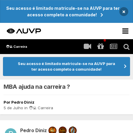
Seu acesso é limitado matricule-se na AUVP para ter
×
acesso completo a comunidade!
🧑‍💻 Carreira
Seu acesso é limitado matricule-se na AUVP para
ter acesso completo a comunidade!
MBA ajuda na carreira ?
Por
Pedro Diniz
5 de Julho
in
🧑‍💻 Carreira
Pedro Diniz