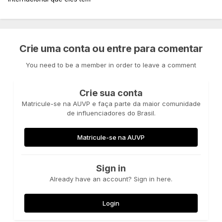
se o programa não tiver ao menos uma dessas 3 coisas
forte, é só um diploma a mais que algumas empresas até
Crie uma conta ou entre para comentar
pagam a mais por isso mas na maior parte das carreiras
não faz diferença.
You need to be a member in order to leave a comment
Crie sua conta
Matricule-se na AUVP e faça parte da maior comunidade
de influenciadores do Brasil.
Matricule-se na AUVP
Sign in
Already have an account? Sign in here.
Login