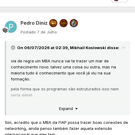
Pedro Diniz
Postado
7 de Julho
On 06/07/2026 at 02:39,
Mikhail Koslowski
disse:
via de regra um MBA nunca vai te trazer um mar de
conhecimento novo. talvez uma coisa ou outra, mas na
maioria tudo é conhecimento que você já viu na sua
formação.
pela forma que os programas são estruturados isso nem
seria viável.
Expand
a grande diferença de um bom MBA é te proporcionar uma
rede de contatos na área, estudos de casos em empresas
Sim, acredito que o MBA da FIAP possa trazer boas conexões de
parceiras e em alguns casos até imersão para viver na
networking, ainda penso também fazer aquela extensão
prática aquilo que se estuda.
internacional que eles tem