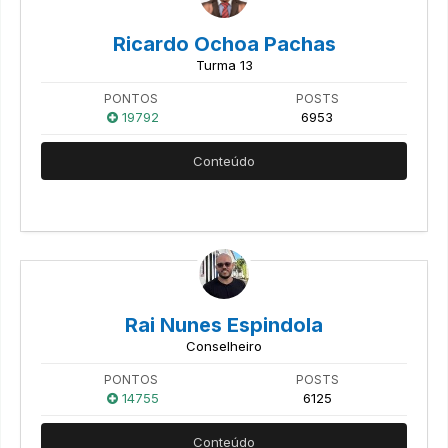
Ricardo Ochoa Pachas
Turma 13
PONTOS
POSTS
19792
6953
Conteúdo
Rai Nunes Espindola
Conselheiro
PONTOS
POSTS
14755
6125
Conteúdo