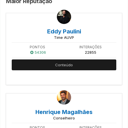
Maior Reputação
Eddy Paulini
Time AUVP
PONTOS
INTERAÇÕES
54306
22855
Conteúdo
Henrique Magalhães
Conselheiro
PONTOS
INTERAÇÕES