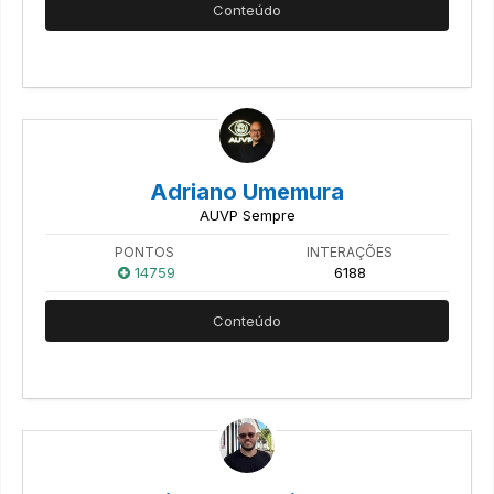
Conteúdo
Adriano Umemura
AUVP Sempre
PONTOS
INTERAÇÕES
14759
6188
Conteúdo