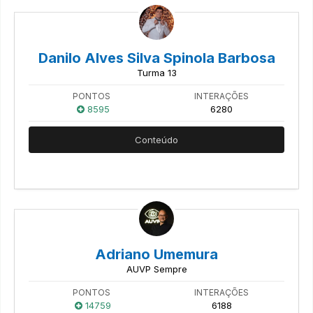
Danilo Alves Silva Spinola Barbosa
Turma 13
PONTOS
INTERAÇÕES
8595
6280
Conteúdo
Adriano Umemura
AUVP Sempre
PONTOS
INTERAÇÕES
14759
6188