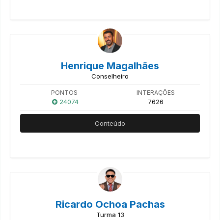
Henrique Magalhães
Conselheiro
PONTOS
INTERAÇÕES
24074
7626
Conteúdo
Ricardo Ochoa Pachas
Turma 13