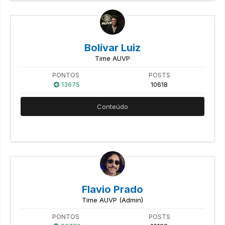
Bolívar Luiz
Time AUVP
PONTOS
POSTS
13675
10618
Conteúdo
Flavio Prado
Time AUVP (Admin)
PONTOS
POSTS